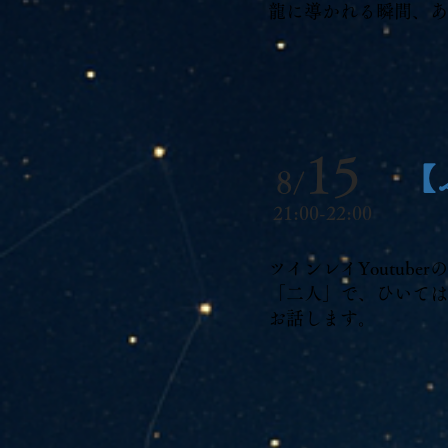
龍に導かれる瞬間、あ
15
【
8/
21:00-22:00
ツインレイYoutub
「二人」で、ひいては
お話します。