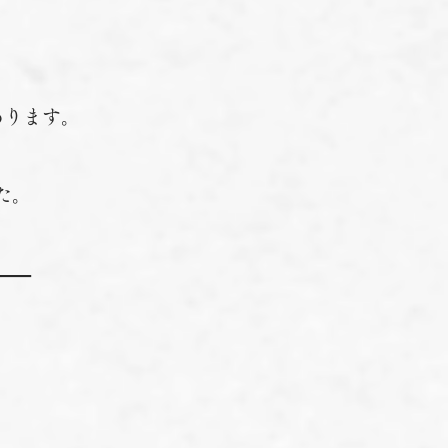
あります。
た。
――
。
、