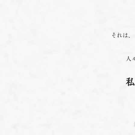
それは、
人
私