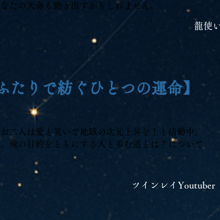
なたの天命も動き出すかもしれません。
龍使
ふたりで紡ぐひとつの運命】
erのお二人は愛と笑いで地球の
次元上昇を！と活動中。
、魂の目的をともにする人と歩む
道とは？について
ツインレイYoutub