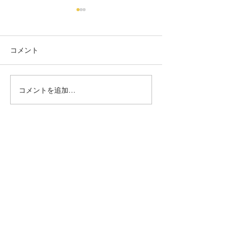
コメント
こうちゃん商品
コメントを追加…
2026/5/17 表現と創造:天
命をかたちにする
新しい自分に出逢う大人の学校
ツナガル
universe
お問い合わせ
プライバシーポリシー