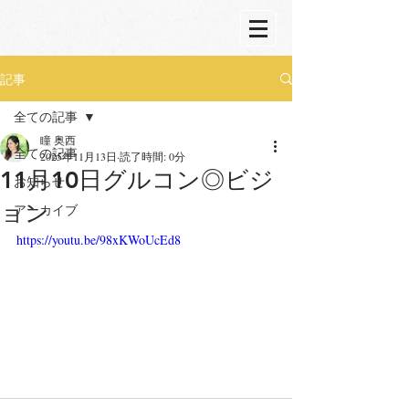
記事
全ての記事
瞳 奥西
全ての記事
2025年11月13日
読了時間: 0分
11月10日グルコン◎ビジ
お知らせ
ョン
アーカイブ
https://youtu.be/98xKWoUcEd8