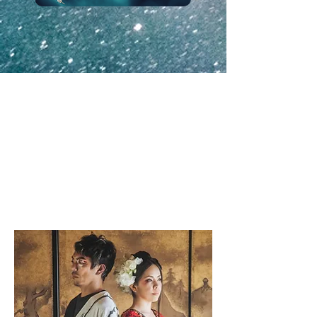
講師
から
のメ
ッセ
ージ