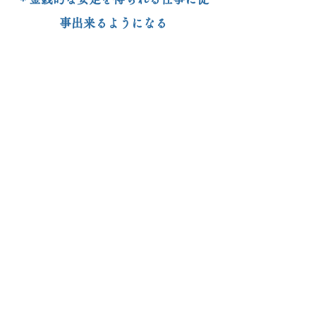
事出来るようになる
など、それまでの私とは、あまりに
も違うことから
多くの人から
「何があったの？！」
と言われ、そこからヒーラーの道が
始まり
その後、口コミが広がり、セッショ
ンの依頼が
途切れることがなくなりました。