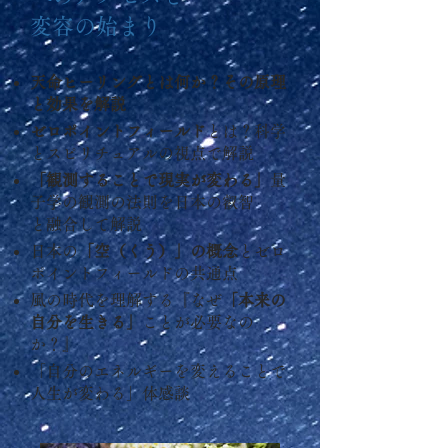
変容の始まり
天命ヒーリングとは何か？その原理
と効果を解説
ゼロポイントフィールド
とは？科学
とスピリチュアルの視点で解説
「観測することで現実が変わる」
量
子学の観測の法則を日本の叡智
と融合して解説
日本の
「空（くう）」の概念
とゼロ
ポイントフィールドの共通点
風の時代を理解する『なぜ
「本来の
自分を生きる」
ことが必要なの
か？』
「自分のエネルギーを変えることで
人生が変わる」体感談