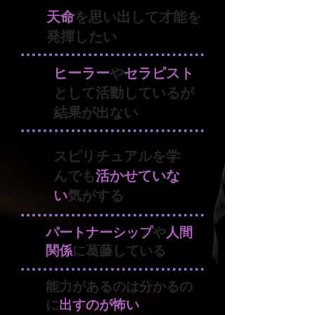
天命
を思い出して才能を
発揮したい
ヒーラー
や
セラピスト
として活動しているが
結果が出ない
スピリチュアルを学
んでも
活かせていな
い
気がする
パートナーシップ
や
人間
関係
に葛藤している
能力があるのは分かるの
に
出すのが怖い