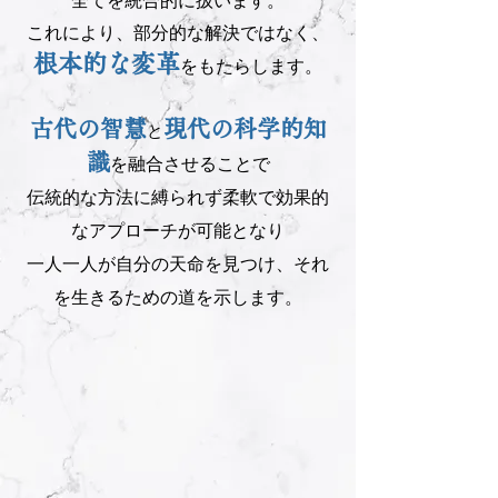
これにより、部分的な解決ではなく、
根本的な変革
をもたらします。
古代の智慧
現代の科学的知
と
識
を融合させることで
伝統的な方法に縛られず柔軟で効果的
なアプローチが可能となり
一人一人が自分の天命を見つけ、
それ
を生きるための道を示します。