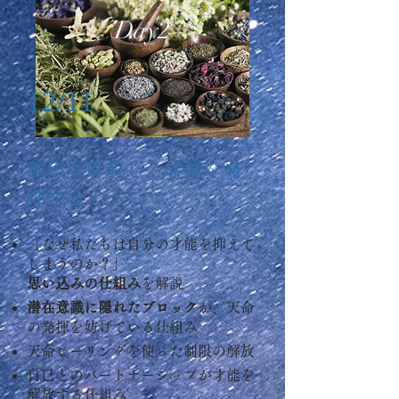
Day2
12/11
制限を解放し、才能を発
揮する
「なぜ私たちは自分の才能を抑えて
しまうのか？」
思い込みの仕組み
を解説
潜在意識に隠れたブロック
が、天命
の発揮を妨げている仕組み
天命ヒーリングを使った制限の解放
自己とのパートナーシップが才能を
解放する仕組み