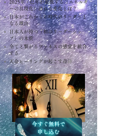
2025年・巳年が象徴する「エネルギ
ーの具現化」訪れる変化とは？
日本がこれからの時代のリーダーと
なる理由
日本人が持つ「和のリーダーシッ
プ」の本質
全てと繋がるワンネスの感覚を統合
する
天命ヒーリングが起こす奇
跡